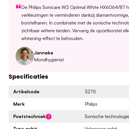
De Philips Sonicare W2 Optimal White HX6064/87 he
verkleuringen te verminderen dankzij diamantvormige,
borstelharen. In combinatie met de sonische technolo
zichtbaar wittere tanden. Vervang de opzetborstel e
whitening-effect te behouden.
Janneke
Mondhygiënist
Specificaties
Artikelcode
3275
Merk
Philips
Poetstechniek
Sonische technologi
Type gebit
Volwassen gebit