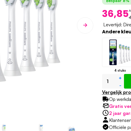
Bespaar 8%
36,85
A
Levertijd: Dir
Andere kle
4 stuks
+
-
Vergelijk pr
Op werkd
Gratis ve
2 jaar gar
Klantense
Officiële 