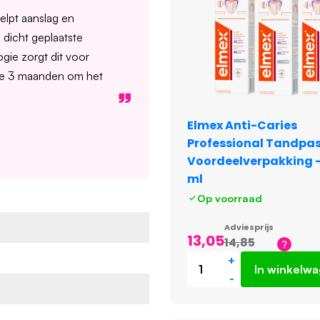
lpt aanslag en
 dicht geplaatste
gie zorgt dit voor
lke 3 maanden om het
Elmex Anti-Caries
Professional Tandpa
Voordeelverpakking - 
ml
Op voorraad
Adviesprijs
13,05
14,85
+
In winkelw
-
e