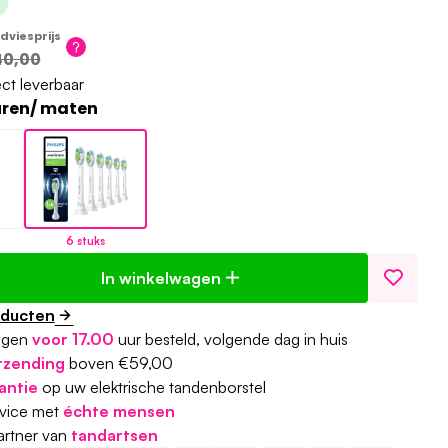
dviesprijs
40,00
ect leverbaar
uren/ maten
6 stuks
In winkelwagen
oducten
agen
voor 17.00
uur besteld, volgende dag in huis
rzending
boven €59,00
antie
op uw elektrische tandenborstel
rvice met
échte mensen
partner van
tandartsen