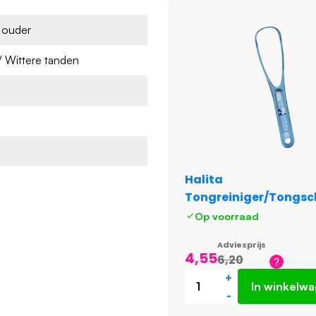
n ouder
/ Wittere tanden
Halita
Tongreiniger/Tongsc
Op voorraad
Adviesprijs
4,55
6,20
+
In winkelw
-