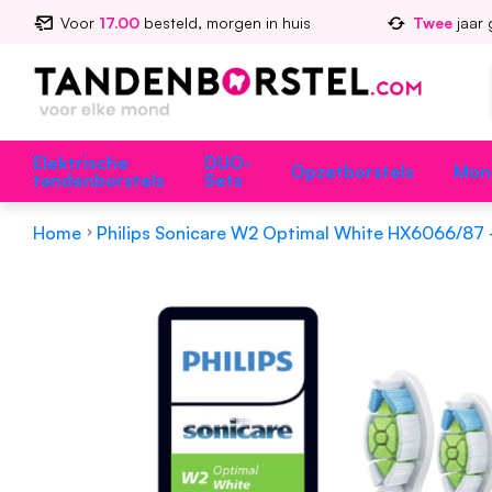
Voor
17.00
besteld, morgen in huis
Twee
jaar 
Elektrische
DUO-
Opzetborstels
Mon
tandenborstels
Sets
Home
Philips Sonicare W2 Optimal White HX6066/87 -