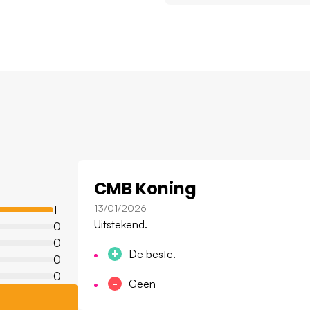
CMB Koning
13/01/2026
1
Uitstekend.
0
0
+
De beste.
0
0
-
Geen