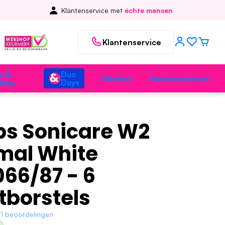
Klantenservice met
échte mensen
Klantenservice
w &
Duo
Merken
Kenniscentrum
ding
Days
ips Sonicare W2
mal White
66/87 - 6
tborstels
1 beoordelingen