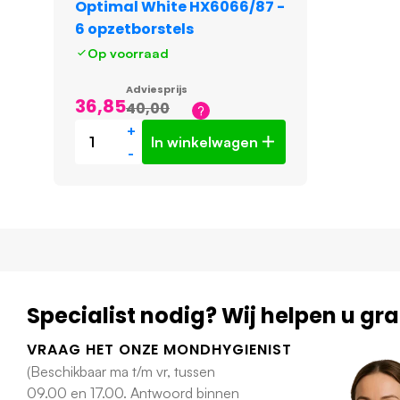
Optimal White HX6066/87 -
6 opzetborstels
Op voorraad
Adviesprijs
36,85
40,00
+
In winkelwagen
-
Specialist nodig? Wij helpen u gr
VRAAG HET ONZE MONDHYGIENIST
(Beschikbaar ma t/m vr, tussen
09.00 en 17.00. Antwoord binnen