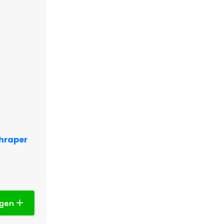
hraper
agen