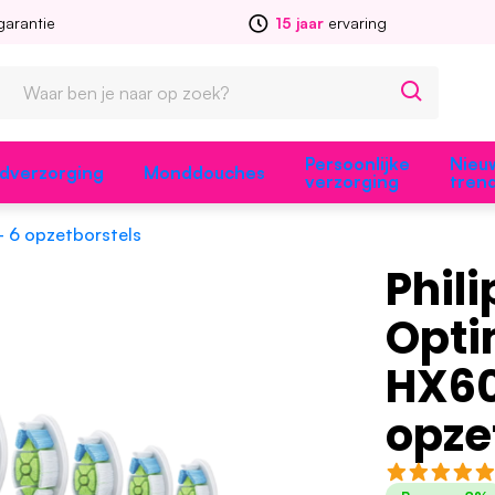
garantie
15 jaar
ervaring
Persoonlijke
Nieu
dverzorging
Monddouches
verzorging
tren
 6 opzetborstels
Phil
Opti
HX60
opze