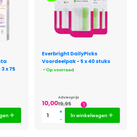
Everbright DailyPicks
sta
Voordeelpak - 5 x 40 stuks
3 x 75
Op voorraad
Adviesprijs
10,00
19,95
+
agen
In winkelwagen
-