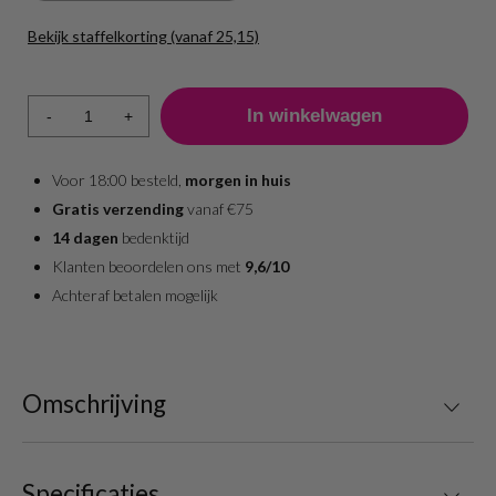
Bekijk staffelkorting (vanaf 25,15)
Aantal
Prijs per stuk
1 - 7
25,15
-
+
8 +
25,15
Voor 18:00 besteld,
morgen in huis
Gratis verzending
vanaf €75
14 dagen
bedenktijd
Klanten beoordelen ons met
9,6/10
Achteraf betalen mogelijk
Omschrijving
Specificaties