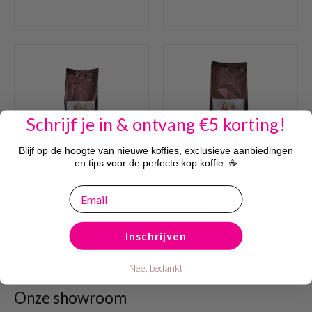
Schrijf je in & ontvang €5 korting!
Blijf op de hoogte van nieuwe koffies, exclusieve aanbiedingen
en tips voor de perfecte kop koffie. ☕
email
Geels Espresso
Geels Espresso
Venetië 1 kg
Roma 1 kg
Inschrijven
Nee, bedankt
Onze showroom