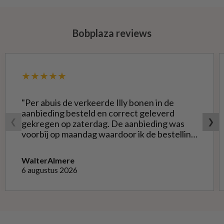
Bobplaza reviews
★★★★★
"Per abuis de verkeerde Illy bonen in de
aanbieding besteld en correct geleverd
❮
❯
gekregen op zaterdag. De aanbieding was
voorbij op maandag waardoor ik de bestelling
niet opnieuw kon doen met de goede soort.
Telefonisch gevraagd of ze geruild konden
Walter
Almere
worden voor de goede; dat kon misschien in
6 augustus 2026
Haarlem bij de winkel. Op meerdere mails
hierover heb ik geen reactie gekregen. Wel
heb ik na het retourneren voor eigen
rekening ( logisch) de betaling terug
ontvangen."