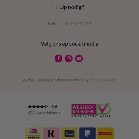
Hulp nodig?
Bel naar
023-5282218
Volg ons op social media
Wijzig uw cookievoorkeuren
Website by
The Cre8ion.Lab
9,6
6061 beoordelingen