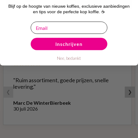
Blijf op de hoogte van nieuwe koffies, exclusieve aanbiedingen
en tips voor de perfecte kop koffie. ☕
email
Bobplaza reviews
Inschrijven
Nee, bedankt
★★★★★
"Ruim assortiment, goede prijzen, snelle
levering."
❮
❯
Marc De Winter
Bierbeek
30 juli 2026