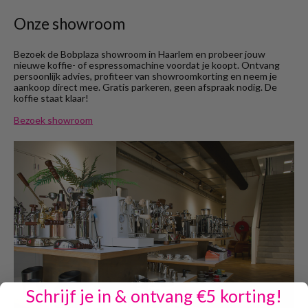
Onze showroom
Bezoek de Bobplaza showroom in Haarlem en probeer jouw
nieuwe koffie- of espressomachine voordat je koopt. Ontvang
persoonlijk advies, profiteer van showroomkorting en neem je
aankoop direct mee. Gratis parkeren, geen afspraak nodig. De
koffie staat klaar!
Bezoek showroom
Schrijf je in & ontvang €5 korting!