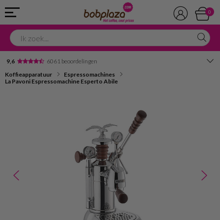
0
9,6
6061 beoordelingen
Koffieapparatuur
Espressomachines
Avondbezorging
La Pavoni Espressomachine Esperto Abile
Advies in onze winkel