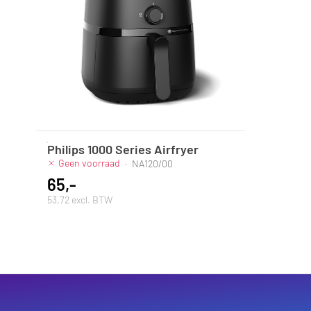
Philips 1000 Series Airfryer
Geen voorraad
·
NA120/00
65,-
53,72 excl. BTW