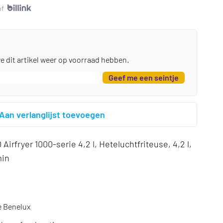
of
we dit artikel weer op voorraad hebben.
Geef me een seintje
Aan verlanglijst toevoegen
Airfryer 1000-serie 4,2 l, Heteluchtfriteuse, 4,2 l,
min
e Benelux