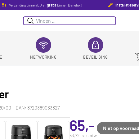
Verzending binnen EU en
gratis
binnen Benelux!
Installatieserv
Zoeken
P
E
NETWORKING
BEVEILIGING
er
20/00
EAN: 8720389033827
65,-
Niet op voorraa
53,72 excl. btw