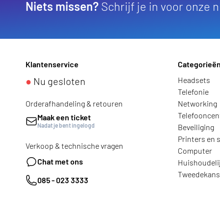
Niets missen?
Schrijf je in voor onze 
Klantenservice
Categorieë
●
Nu gesloten
Headsets
Telefonie
Orderafhandeling & retouren
Networking
Telefooncen
Maak een ticket
Nadat je bent ingelogd
Beveiliging
Printers en 
Verkoop & technische vragen
Computer
Chat met ons
Huishoudeli
Tweedekans
085 - 023 3333