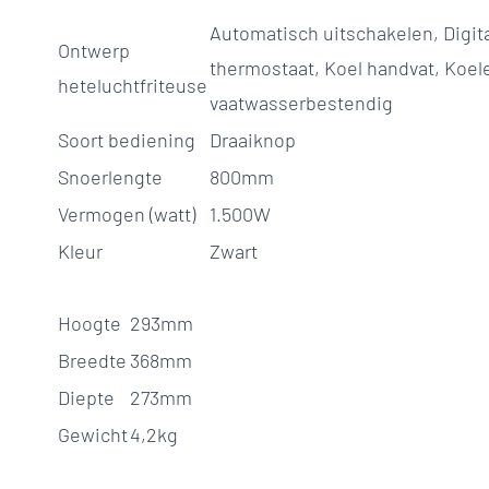
Automatisch uitschakelen, Digita
Ontwerp
thermostaat, Koel handvat, Koel
heteluchtfriteuse
vaatwasserbestendig
Soort bediening
Draaiknop
Snoerlengte
800mm
Vermogen (watt)
1.500W
Kleur
Zwart
Hoogte
293mm
Breedte
368mm
Diepte
273mm
Gewicht
4,2kg