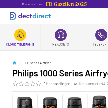
Genomineerd voor
CLOUD TELEFONIE
HEADSETS
TELEFONI
1000 Series Airfryer
Philips 1000 Series Airfry
0 beoordelingen
Artikelnummer: NA1
De beoordeling van dit product is
0.0
van de 5