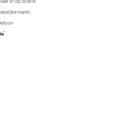
aar of op locatie
zakelijke markt
lefoon
*
ie