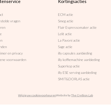
tenservice
Kortingsacties
ct
ECM actie
estelde vragen
Smeg actie
uren
Flair Espressomaker actie
ce
Lelit actie
en
La Pavoni actie
nden
Sage actie
aimer en privacy
illy capsules aanbieding
ene voorwaarden
illy koffiemachine aanbieding
Superkop actie
illy ESE serving aanbieding
SMIT&DORLAS actie
Wijzig uw cookievoorkeuren
Website by
The Cre8ion.Lab