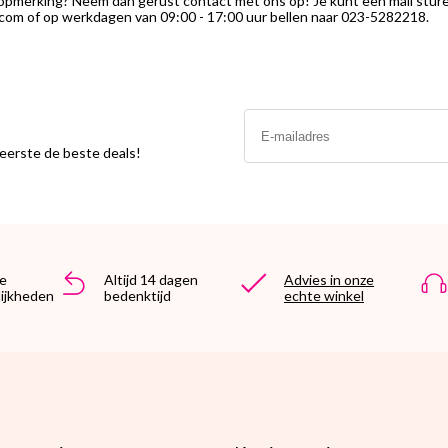
 opmerking? Neem dan gerust contact met ons op! Je kunt een mail stur
com of op werkdagen van 09:00 - 17:00 uur bellen naar 023-5282218.
Email
s eerste de beste deals!
e
Altijd 14 dagen
Advies in onze
ijkheden
bedenktijd
echte winkel