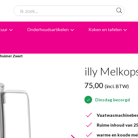
tuur
Onderhoudsartikelen
Koken en tafelen
6062 beoordelingen
Avondbezorging
Advies
chuimer Zwart
illy Melko
75,00
(incl. BTW)
Dinsdag bezorgd
Vaatwasmachinebes
Ruime inhoud van 25
warme en koude me