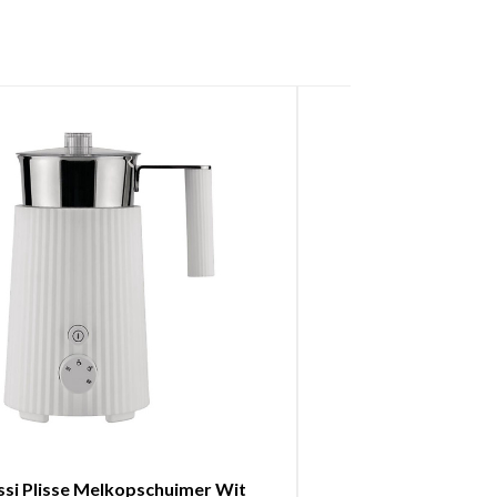
ssi Plisse Melkopschuimer Wit
illy Melkops