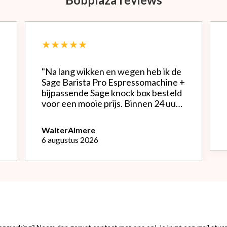
★★★★★
"Na lang wikken en wegen heb ik de
Sage Barista Pro Espressomachine +
bijpassende Sage knock box besteld
voor een mooie prijs. Binnen 24 uur
werd alles netjes verpakt bezorgd.
Het is een mooie machine, Na
Walter
Almere
instellen bonenmolen heb ik van de
6 augustus 2026
eerste kopjes uitstekende espresso
kunnen genieten. Het melk
opschuimen vind ik nog wel een
uitdaging.."