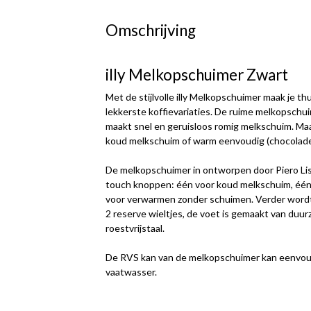
Omschrijving
illy Melkopschuimer Zwart
Met de stijlvolle illy Melkopschuimer maak je t
lekkerste koffievariaties. De ruime melkopschu
maakt snel en geruisloos romig melkschuim. M
koud melkschuim of warm eenvoudig (chocolad
De melkopschuimer in ontworpen door Piero Liss
touch knoppen: één voor koud melkschuim, éé
voor verwarmen zonder schuimen. Verder word
2 reserve wieltjes, de voet is gemaakt van duu
roestvrijstaal.
De RVS kan van de melkopschuimer kan eenvoud
vaatwasser.