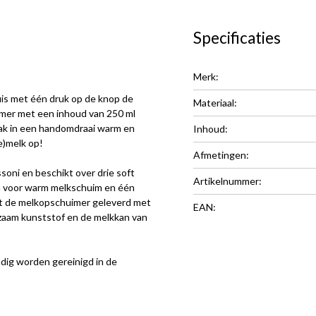
Specificaties
Merk:
huis met één druk op de knop de
Materiaal:
imer met een inhoud van 250 ml
aak in een handomdraai warm en
Inhoud:
e)melk op!
Afmetingen:
oni en beschikt over drie soft
Artikelnummer:
n voor warm melkschuim en één
t de melkopschuimer geleverd met
EAN:
rzaam kunststof en de melkkan van
ig worden gereinigd in de