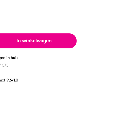
en in huis
f €75
 met
9,6/10