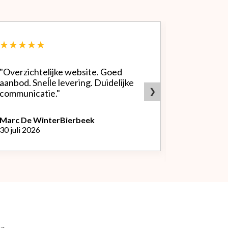
★★★★★
★★★★
"Overzichtelijke website. Goed
"Zeer goed
aanbod. Sneĺle levering. Duidelijke
bedrijf. Doet wat ze beloven,
❯
communicatie."
heldere sit
producten.
Marc De Winter
Bierbeek
30 juli 2026
Peter Van
L
29 juli 2026