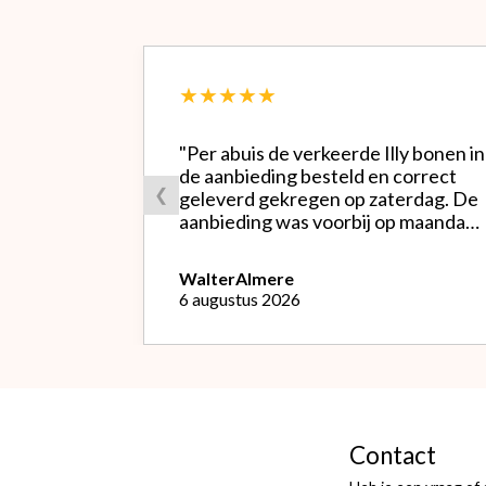
★★★★★
"Per abuis de verkeerde Illy bonen in
de aanbieding besteld en correct
❮
geleverd gekregen op zaterdag. De
aanbieding was voorbij op maandag
waardoor ik de bestelling niet
opnieuw kon doen met de goede
Walter
Almere
soort. Telefonisch gevraagd of ze
6 augustus 2026
geruild konden worden voor de
goede; dat kon misschien in Haarlem
bij de winkel. Op meerdere mails
hierover heb ik geen reactie
gekregen. Wel heb ik na het
retourneren voor eigen rekening (
logisch) de betaling terug
Contact
ontvangen."