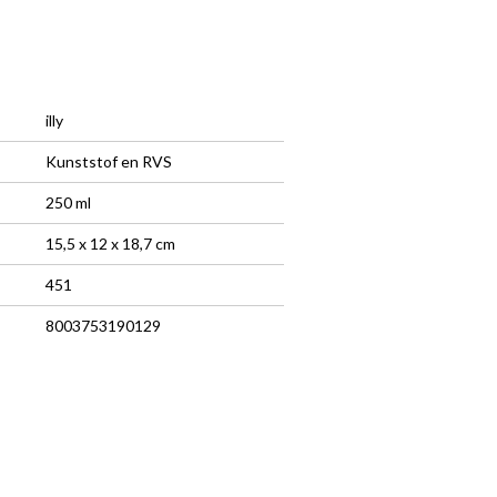
illy
Kunststof en RVS
250 ml
15,5 x 12 x 18,7 cm
451
8003753190129