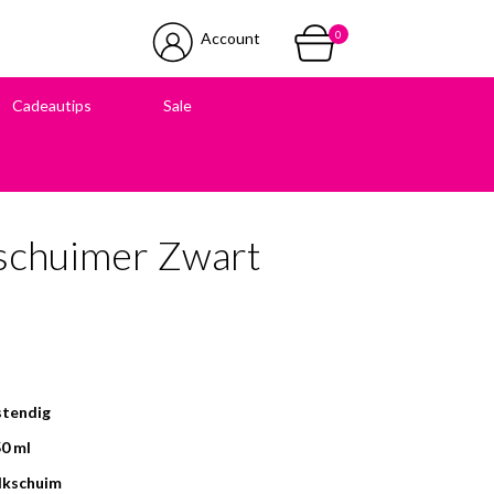
0
Account
Cadeautips
Sale
 in onze winkel
pschuimer Zwart
tendig
0 ml
lkschuim