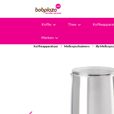
Koffie
Thee
Koffieappara
9,6
Merken
Koffieapparatuur
Melkopschuimers
illy Melkops