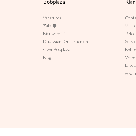
Bobplaza
Klan
Vacatures
Conta
Zakelijk
Veelg
Nieuwsbrief
Reto
Duurzaam Ondernemen
Servi
Over Bobplaza
Betal
Blog
Verze
Discl
Algem