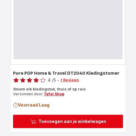
Pure POP Home & Travel DT2040 Kledingstomer
Score
4
/5
-
1 Reviews
Beoordeling
Stoom elk kledingstuk, thuis of op reis
met
Verzonden door
Tefal Shop
vier
sterren
Voorraad Laag
(gemiddeld)
Toevoegen aan je winkelwagen