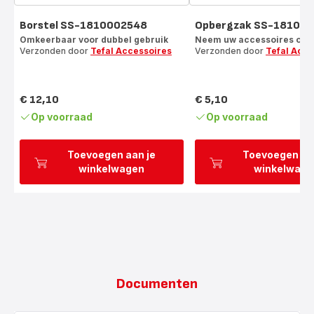
Borstel SS-1810002548
Opbergzak SS-18100
Omkeerbaar voor dubbel gebruik
Neem uw accessoires ove
Verzonden door
Tefal Accessoires
Verzonden door
Tefal Acce
€ 12,10
€ 5,10
Prijs
Prijs
Op voorraad
Op voorraad
Toevoegen aan je
Toevoegen aa
winkelwagen
winkelwage
Documenten