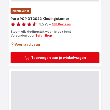
Klantfavoriet
Pure POP DT2022 Kledingstomer
Score
4.5
/5
-
188 Reviews
ratings.4.5
Stoom elk kledingstuk waar je ook bent
Verzonden door
Tefal Shop
Voorraad Laag
Toevoegen aan je winkelwagen