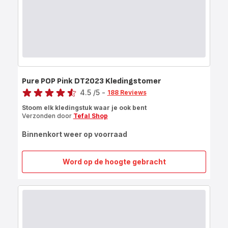
Pure POP Pink DT2023 Kledingstomer
Score
4.5
/5
-
188 Reviews
ratings.4.5
Stoom elk kledingstuk waar je ook bent
Verzonden door
Tefal Shop
Binnenkort weer op voorraad
Word op de hoogte gebracht
Pure
POP
Pink
DT2023
Kledingstomer