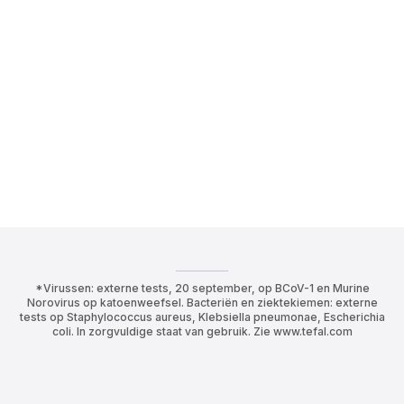
*Virussen: externe tests, 20 september, op BCoV-1 en Murine
Norovirus op katoenweefsel. Bacteriën en ziektekiemen: externe
tests op Staphylococcus aureus, Klebsiella pneumonae, Escherichia
coli. In zorgvuldige staat van gebruik. Zie www.tefal.com