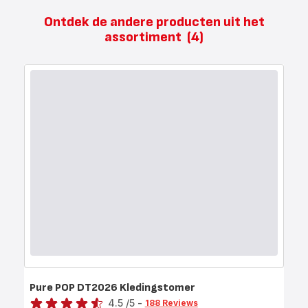
Ontdek de andere producten uit het
assortiment
(4)
Pure POP DT2026 Kledingstomer
Score
4.5
/5
-
188 Reviews