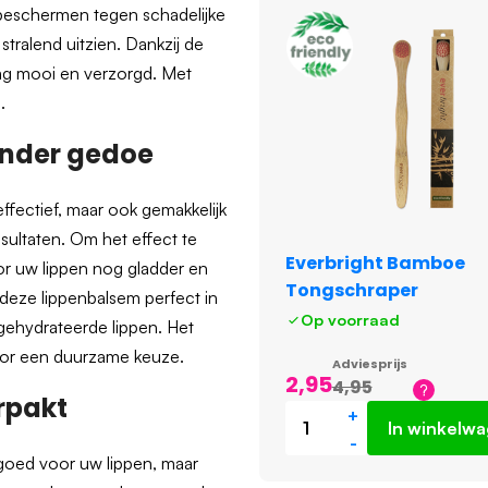
 beschermen tegen schadelijke
tralend uitzien. Dankzij de
 dag mooi en verzorgd. Met
.
zonder gedoe
ffectief, maar ook gemakkelijk
sultaten. Om het effect te
Everbright Bamboe
or uw lippen nog gladder en
Tongschraper
deze lippenbalsem perfect in
Op voorraad
n gehydrateerde lippen. Het
oor een duurzame keuze.
Adviesprijs
2,95
4,95
rpakt
+
In winkelw
-
 goed voor uw lippen, maar