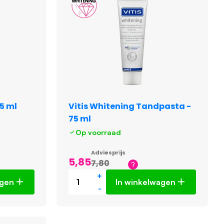
5 ml
Vitis Whitening Tandpasta -
75 ml
Op voorraad
Adviesprijs
5,85
7,80
+
agen
In winkelwagen
-