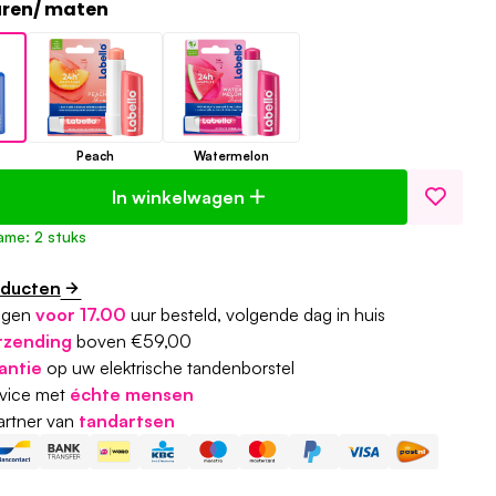
uren/ maten
Peach
Watermelon
In winkelwagen
ame: 2 stuks
oducten
agen
voor 17.00
uur besteld, volgende dag in huis
rzending
boven €59,00
antie
op uw elektrische tandenborstel
rvice met
échte mensen
partner van
tandartsen