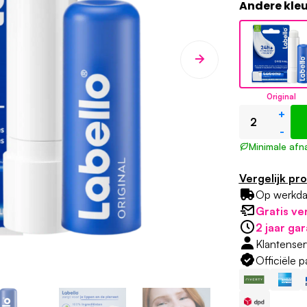
Andere kle
Original
+
-
Minimale afn
Vergelijk pr
Op werkd
Gratis ve
2 jaar gar
Klantense
Officiële 