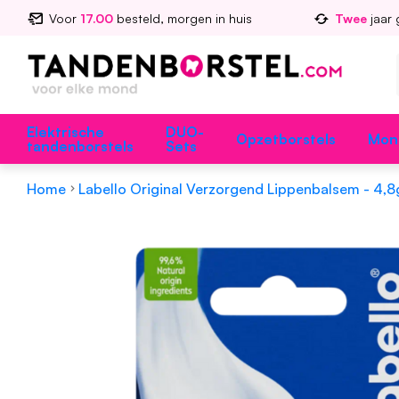
Voor
17.00
besteld, morgen in huis
Twee
jaar 
Elektrische
DUO-
Opzetborstels
Mon
tandenborstels
Sets
Home
Labello Original Verzorgend Lippenbalsem - 4,8