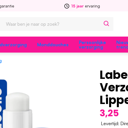
garantie
15 jaar
ervaring
Persoonlijke
Nieu
dverzorging
Monddouches
verzorging
tren
g
Label
Verz
Lipp
3,25
Levertijd: Dir