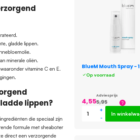
erzorgend
rateerd.
te, gladde lippen.
onnebloemolie.
an minerale oliën.
BlueM Mouth Spray - 1
, waaronder vitamine C en E.
Op voorraad
egingen.
zorgend
Adviesprijs
4,55
ladde lippen?
5,95
+
In winkelw
-
ingrediënten die speciaal zijn
rende formule met sheaboter
ze direct een verzorgende