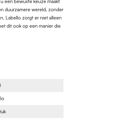
or u een bewuste keuze maakt
 een duurzamere wereld, zonder
. Labello zorgt er niet alleen
oet dit ook op een manier die
8
lo
tuk