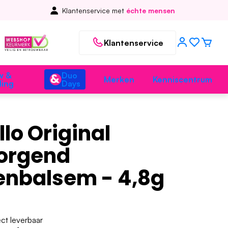
Klantenservice met
échte mensen
Klantenservice
w &
Duo
Merken
Kenniscentrum
ding
Days
lo Original
orgend
enbalsem - 4,8g
ect leverbaar