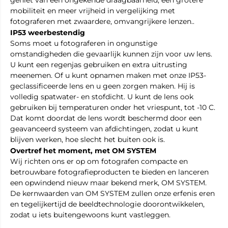
geniet van een ongekende draagbaarheid, een grotere
mobiliteit en meer vrijheid in vergelijking met
fotograferen met zwaardere, omvangrijkere lenzen..
IP53 weerbestendig
Soms moet u fotograferen in ongunstige
omstandigheden die gevaarlijk kunnen zijn voor uw lens.
U kunt een regenjas gebruiken en extra uitrusting
meenemen. Of u kunt opnamen maken met onze IP53-
geclassificeerde lens en u geen zorgen maken. Hij is
volledig spatwater- en stofdicht. U kunt de lens ook
gebruiken bij temperaturen onder het vriespunt, tot -10 C.
Dat komt doordat de lens wordt beschermd door een
geavanceerd systeem van afdichtingen, zodat u kunt
blijven werken, hoe slecht het buiten ook is.
Overtref het moment, met OM SYSTEM
Wij richten ons er op om fotografen compacte en
betrouwbare fotografieproducten te bieden en lanceren
een opwindend nieuw maar bekend merk, OM SYSTEM.
De kernwaarden van OM SYSTEM zullen onze erfenis eren
en tegelijkertijd de beeldtechnologie doorontwikkelen,
zodat u iets buitengewoons kunt vastleggen.