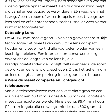
Als uw lens nat wordt, moet u hem schoonmaken voordat
u de volgende opname maakt. Een fluorine coating helpt
u dit snel en eenvoudig te verwijderen. Eén veegje en het
is weg. Geen strepen of waterdruppels meer. U veegt uw
lens snel en efficiënter schoon, zodat u sneller weer verder
kunt met fotograferen.
Retracting Lens
De 40-150 mm maakt gebruik van een geavanceerd stukje
technologie dat twee taken vervult: de lens compact
houden en u tegelijkertijd alle voordelen bieden van een
krachtige telelens. Een interne zoomconstructie zorgt
ervoor dat de lengte van de lens bij alle
brandpuntsafstanden gelijk blijft, zelfs wanneer u de zoom
gebruikt en de lens is uitgeschoven. Dit is het geheim om
de lens draagbaar en plezierig in het gebruik te houden.
s Werelds meest compacte en lichtgewicht
telefotozoom
Van alle telezoomlenzen met een vast diafragma en een
equivalent van 300 mm is onze 40-150 mm de lichtste en
meest compacte ter wereld. Hij is slechts 99,4 mm hoog
(124 mm in gebruik) en weegt minder dan 500 gram. U