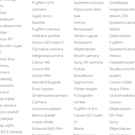
Fujifilm GFX
Systeemcamera
Goedkope
em
camera
Easycover lens
wegwerpcam
nzo
Jupio Accu
oak
Nikon Z30
toalbum
Nanlite
Henzo
Systeemcame
vulbare inkt
Fujifilm camera
fototassen
Nikon
inter
Inkttank printer
Tenba rugzak
Objectieven
non R7
Canon 6D mark II
Panasonic
Fujifilm
laroid I-type
Olympus camera
Objectieven
Systeemcame
m
Wegwerpcamera
Ricoh camera
Henzo
non Eos
Canon R6
Sony A7 camera
insteekhoeze
mera
Canon R5
Instax
Studioverlicht
mera
Instax Mini
fotoalbum
kopen
aasbalg
Wandrd Rugzak
Sigma lens
Canon G550
nasonic
Evoc tassen
Flitser kopen
Hoya Filter
mera
Onderwatercamera
Fotografie
Groothoeklen
ss Kijker
Camera
winkel
Canon
ji camera
schoonmaakset
Fujifilm X-E4
Objectieven
cro statief
Benro statief
Canon 5D mark
XP-Pen
rekijker
Instax Wide
IV
Sony
ng Light
Polaroid 600 film
Beste
Objectieven
i RS 3 Gimbal