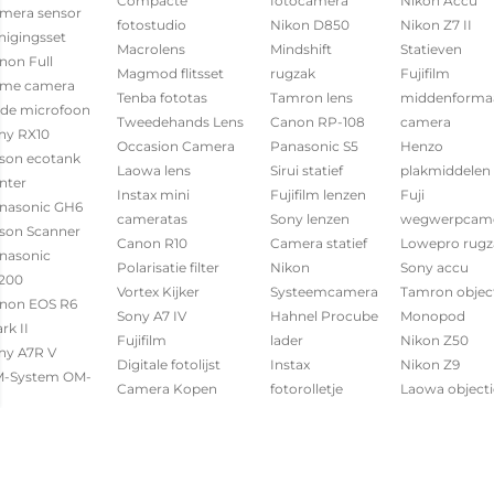
Compacte
fotocamera
Nikon Accu
mera sensor
fotostudio
Nikon D850
Nikon Z7 II
inigingsset
Macrolens
Mindshift
Statieven
non Full
Magmod flitsset
rugzak
Fujifilm
ame camera
Tenba fototas
Tamron lens
middenforma
de microfoon
Tweedehands Lens
Canon RP-108
camera
ny RX10
Occasion Camera
Panasonic S5
Henzo
son ecotank
Laowa lens
Sirui statief
plakmiddelen
inter
Instax mini
Fujifilm lenzen
Fuji
nasonic GH6
cameratas
Sony lenzen
wegwerpcam
son Scanner
Canon R10
Camera statief
Lowepro rugz
nasonic
Polarisatie filter
Nikon
Sony accu
200
Vortex Kijker
Systeemcamera
Tamron object
non EOS R6
Sony A7 IV
Hahnel Procube
Monopod
rk II
Fujifilm
lader
Nikon Z50
ny A7R V
Digitale fotolijst
Instax
Nikon Z9
-System OM-
Camera Kopen
fotorolletje
Laowa objecti
Canon G650
Occasion
Sunwayfoto
ympus OM-5
Caruba
Objectief
statief
ifilm X-T5
Sony
Profoto flitsset
Weggooi cam
hnel Accu
Systeemcamera
Godox flitser
Fototas