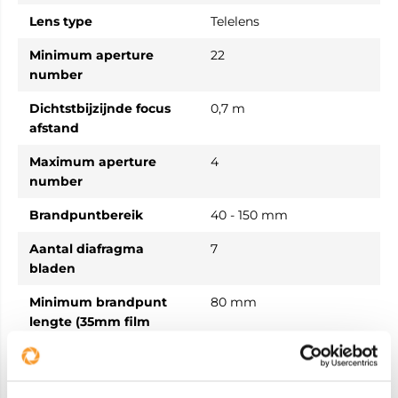
Lens type
Telelens
Minimum aperture
22
number
Dichtstbijzijnde focus
0,7 m
afstand
Maximum aperture
4
number
Brandpuntbereik
40 - 150 mm
Aantal diafragma
7
bladen
Minimum brandpunt
80 mm
lengte (35mm film
equiv)
Maximale
300 mm
brandpuntafstand