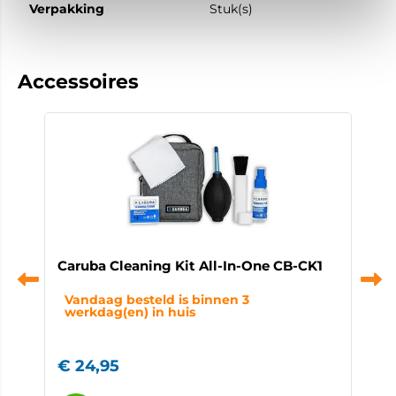
Verpakking
Stuk(s)
Accessoires
Caruba Cleaning Kit All-In-One CB-CK1
C
Vandaag besteld is binnen 3
werkdag(en) in huis
€
24,95