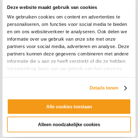
(35mm film equiv)
Deze website maakt gebruik van cookies
We gebruiken cookies om content en advertenties te
Diameter
6,89 mm
personaliseren, om functies voor social media te bieden
Maat filter
62 mm
en om ons websiteverkeer te analyseren. Ook delen we
informatie over uw gebruik van onze site met onze
Lengte
99,4 mm
partners voor social media, adverteren en analyse. Deze
Diafragma (F-F)
4 - 22
partners kunnen deze gegevens combineren met andere
informatie die u aan ze heeft verstrekt of die ze hebben
Manuele focus
Ja
verzameld op basis van uw gebruik van hun services.
Compatibele camera
Olympus
merken
Details tonen
Merk
OM SYSTEM
Categorie
M.Zuiko Pro
Alle cookies toestaan
EAN Code
4545350053772
Alleen noodzakelijke cookies
Artikelcode
V335040BW000