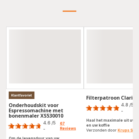
Klantfavoriet
Filterpatroon Claris 
Score
Onderhoudskit voor
4.8
/5
Espressomachine met
-
ratings.4.8
bonenmaler XS530010
Score
Haal het maximale uit uw 
4.6
/5
67
en uw koffie
Reviews
-
Verzonden door
Krups Sho
ratings.4.6
Om de levensduur van uw