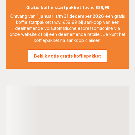
Gratis koffie startpakket t.w.v. €59,99
Ontvang van
1 januari t/m 31 december 2026
een gratis
koffie startpakket t.w.v. €59,99 bij aankoop van een
deelnemende volautomatische espressomachine via
onze website of bij een deelnemende retailer. Je kunt het
koffiepakket na aankoop claimen.
Bekijk actie gratis koffiepakket