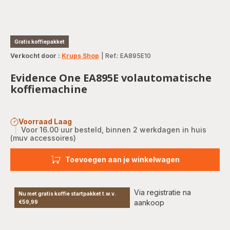
Gratis koffiepakket
Verkocht door :
Krups Shop
|
Ref.: EA895E10
Evidence One EA895E volautomatische
koffiemachine
Voorraad Laag
|
Voor 16.00 uur besteld, binnen 2 werkdagen in huis
(muv accessoires)
Toevoegen aan je winkelwagen
Via registratie na
Nu met gratis koffie startpakket t.w.v.
aankoop
€59,99