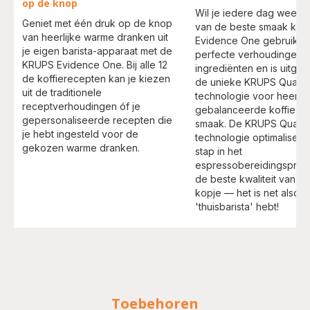
op de knop
Wil je iedere dag weer 
Geniet met één druk op de knop
van de beste smaak koff
van heerlijke warme dranken uit
Evidence One gebruikt 
je eigen barista-apparaat met de
perfecte verhoudingen 
KRUPS Evidence One. Bij alle 12
ingrediënten en is uitger
de koffierecepten kan je kiezen
de unieke KRUPS Quattr
uit de traditionele
technologie voor heerlijk
receptverhoudingen óf je
gebalanceerde koffie, b
gepersonaliseerde recepten die
smaak. De KRUPS Quattr
je hebt ingesteld voor de
technologie optimaliseer
gekozen warme dranken.
stap in het
espressobereidingsproc
de beste kwaliteit van bo
kopje — het is net alsof 
'thuisbarista' hebt!
Toebehoren