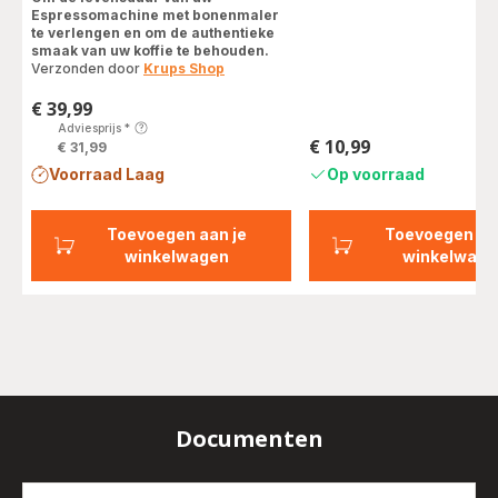
Espressomachine met bonenmaler
te verlengen en om de authentieke
smaak van uw koffie te behouden.
Verzonden door
Krups Shop
€ 39,99
Prijs
Adviesprijs
*
€ 10,99
€ 31,99
Prijs
Voorraad Laag
Op voorraad
Toevoegen aan je
Toevoegen aa
winkelwagen
winkelwage
Documenten