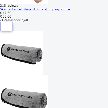
216 reviews
Skerper Pocket Strop STP002, stropping paddle
€ 17,60
€ 20,00
-
12%
Bespaar
2,40