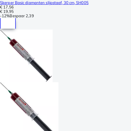
Skerper Basic diamanten slijpstaaf, 30 cm, SH005
€ 17,56
€ 19,95
-
12%
Bespaar
2,39