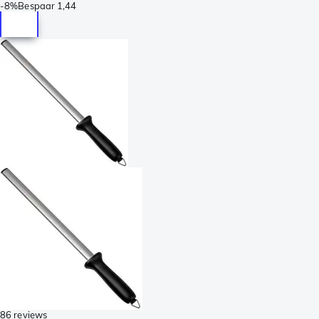
-
8%
Bespaar
1,44
86 reviews