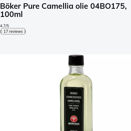
Böker Pure Camellia olie 04BO175,
100ml
4.7/5
(
17 reviews
)