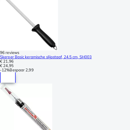
96 reviews
Skerper Basic keramische slijpstaaf, 24.5 cm, SH003
€ 21,96
€ 24,95
-
12%
Bespaar
2,99