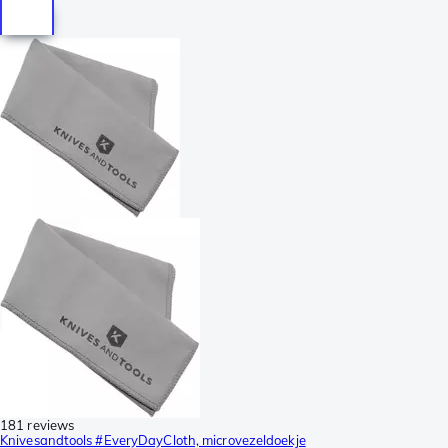
181 reviews
Knivesandtools #EveryDayCloth, microvezeldoekje