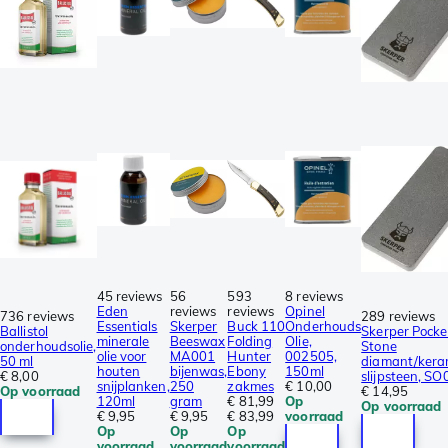
45 reviews
56
593
8 reviews
Eden
reviews
reviews
Opinel
736 reviews
289 reviews
Essentials
Skerper
Buck 110
Onderhouds
Ballistol
Skerper Pocke
minerale
Beeswax
Folding
Olie,
onderhoudsolie,
Stone
olie voor
MA001
Hunter
002505,
50 ml
diamant/kera
houten
bijenwas,
Ebony
150ml
€ 8,00
slijpsteen, S
snijplanken,
250
zakmes
€ 10,00
Op voorraad
€ 14,95
120ml
gram
€ 81,99
Op
Op voorraad
€ 9,95
€ 9,95
€ 83,99
voorraad
Op
Op
Op
voorraad
voorraad
voorraad