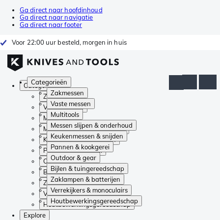
Ga direct naar hoofdinhoud
Ga direct naar navigatie
Ga direct naar footer
Voor 22:00 uur besteld, morgen in huis
Categorieën
Categorieën
Zakmessen
Zakmessen
Vaste messen
Vaste messen
Multitools
Multitools
Messen slijpen & onderhoud
Messen slijpen & onderhoud
Keukenmessen & snijden
Keukenmessen & snijden
Pannen & kookgerei
Pannen & kookgerei
Outdoor & gear
Outdoor & gear
Bijlen & tuingereedschap
Bijlen & tuingereedschap
Zaklampen & batterijen
Zaklampen & batterijen
Verrekijkers & monoculairs
Verrekijkers & monoculairs
Houtbewerkingsgereedschap
Houtbewerkingsgereedschap
Explore