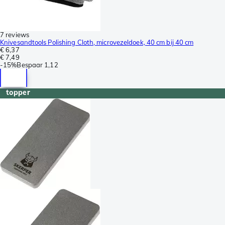
7 reviews
Knivesandtools Polishing Cloth, microvezeldoek, 40 cm bij 40 cm
€ 6,37
€ 7,49
-
15%
Bespaar
1,12
topper