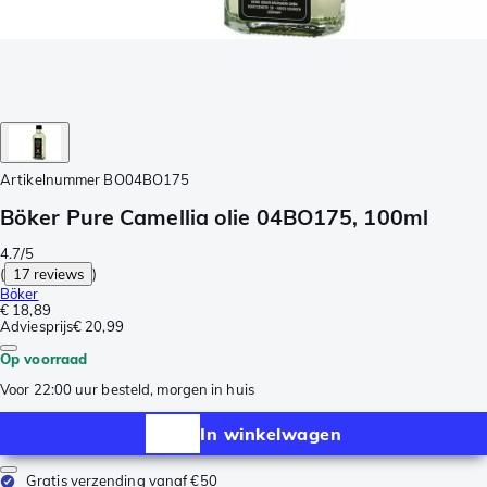
Artikelnummer
BO04BO175
Böker Pure Camellia olie 04BO175, 100ml
4.7/5
(
17 reviews
)
Böker
€ 18,89
Adviesprijs
€ 20,99
Op voorraad
Voor 22:00 uur besteld, morgen in huis
In winkelwagen
Gratis verzending vanaf €50