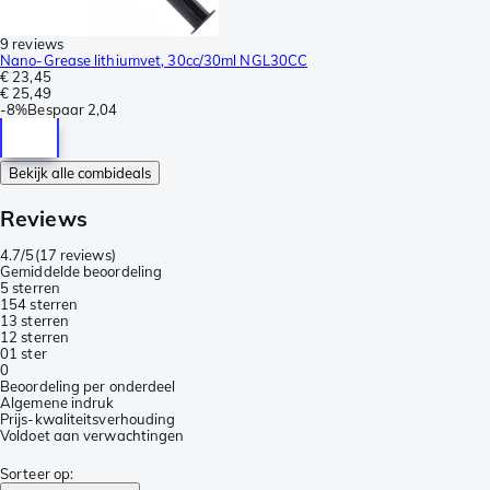
9 reviews
Nano-Grease lithiumvet, 30cc/30ml NGL30CC
€ 23,45
€ 25,49
-
8%
Bespaar
2,04
Bekijk alle combideals
Reviews
4.7/5
(
17 reviews
)
Gemiddelde beoordeling
5 sterren
15
4 sterren
1
3 sterren
1
2 sterren
0
1 ster
0
Beoordeling per onderdeel
Algemene indruk
Prijs-kwaliteitsverhouding
Voldoet aan verwachtingen
Sorteer op
: