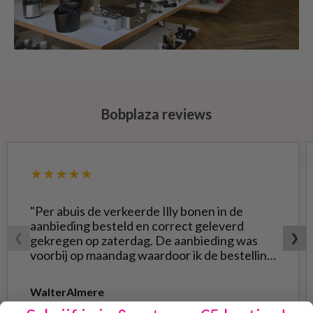
Bobplaza reviews
★★★★★
"Per abuis de verkeerde Illy bonen in de
aanbieding besteld en correct geleverd
❮
❯
gekregen op zaterdag. De aanbieding was
voorbij op maandag waardoor ik de bestelling
niet opnieuw kon doen met de goede soort.
Telefonisch gevraagd of ze geruild konden
Walter
Almere
worden voor de goede; dat kon misschien in
6 augustus 2026