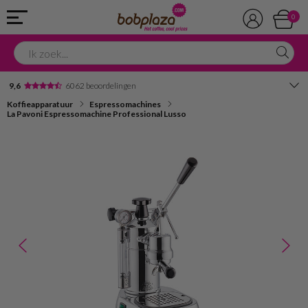
0
9,6
6062 beoordelingen
Koffieapparatuur
Espressomachines
Avondbezorging
La Pavoni Espressomachine Professional Lusso
Advies in onze winkel