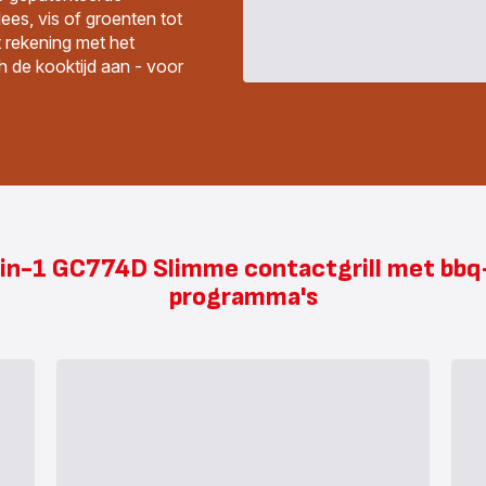
ees, vis of groenten tot
t rekening met het
h de kooktijd aan - voor
4-in-1 GC774D Slimme contactgrill met bbq
programma's