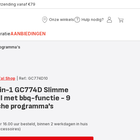
erzending vanaf €79
Onze winkels
Hulp nodig?
Onze
Hulp
Mijn
Mijn
winkels
nodig?
account
winke
ratie
AANBIEDINGEN
programma's
fal Shop
|
Ref.: GC774D10
4-in-1 GC774D Slimme
l met bbq-functie - 9
che programma's
r 16.00 uur besteld, binnen 2 werkdagen in huis
ccessoires)