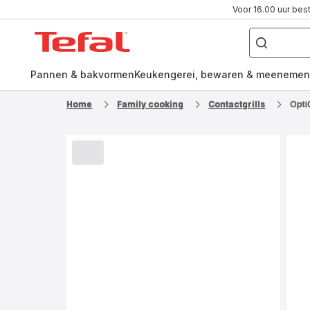
Voor 16.00 uur bes
Waar
ben
Tefal-
je
naar
startpagina
op
zoek?
Pannen & bakvormen
Keukengerei, bewaren & meenemen
Home
Family cooking
Contactgrills
Opti