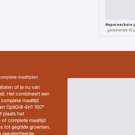
Repareerbare 
gedurende 15 j
complete maaltijden
sultaten of je nu van
udt. Het combineert een
n complete maaltijd
n OptiGrill 4in1 180°
f plaats het
 of complete maaltijd
s tot gegrilde groenten,
De gepatenteerde