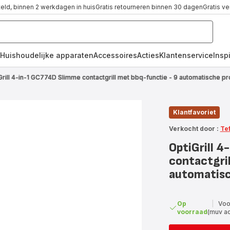
teld, binnen 2 werkdagen in huis
Gratis retourneren binnen 30 dagen
Gratis v
Huishoudelijke apparaten
Accessoires
Acties
Klantenservice
Inspi
Grill 4-in-1 GC774D Slimme contactgrill met bbq-functie - 9 automatische 
Klantfavoriet
Verkocht door :
Te
OptiGrill 
contactgril
automatis
Op
|
Voo
voorraad
(muv a