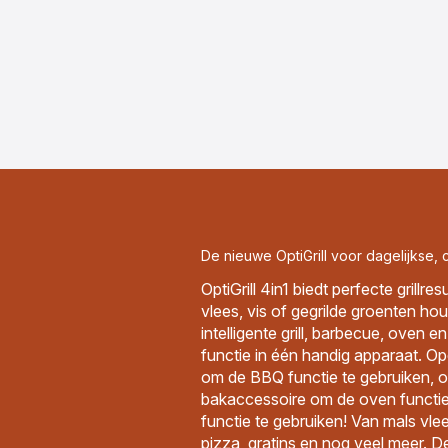
De nieuwe OptiGrill voor dagelijkse, 
OptiGrill 4in1 biedt perfecte grillre
vlees, vis of gegrilde groenten ho
intelligente grill, barbecue, oven e
functie in één handig apparaat. Ope
om de BBQ functie te gebruiken, o
bakaccessoire om de oven functie
functie te gebruiken! Van mals vlee
pizza, gratins en nog veel meer. 