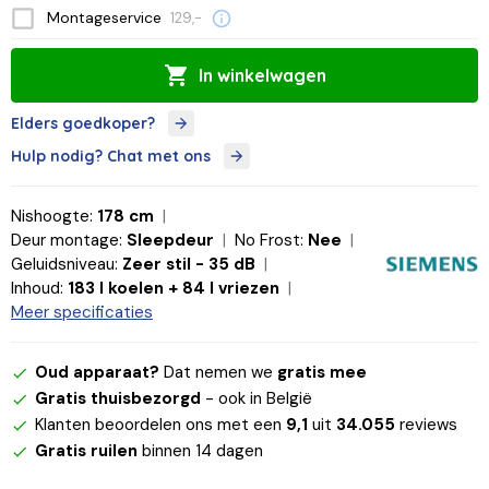
Montageservice
129,-
In winkelwagen
Elders goedkoper?
Hulp nodig? Chat met ons
Nishoogte:
178 cm
Deur montage:
Sleepdeur
No Frost:
Nee
Geluidsniveau:
Zeer stil - 35 dB
Inhoud:
183 l koelen + 84 l vriezen
Meer specificaties
Oud apparaat?
Dat nemen we
gratis mee
Gratis thuisbezorgd
- ook in België
Klanten beoordelen ons met een
9,1
uit
34.055
reviews
Gratis ruilen
binnen 14 dagen