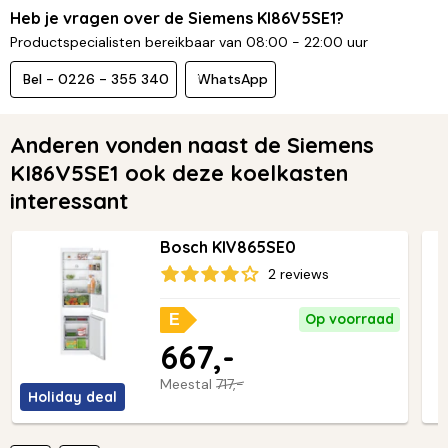
Heb je vragen over de Siemens KI86V5SE1?
Productspecialisten bereikbaar van 08:00 - 22:00 uur
Bel - 0226 - 355 340
WhatsApp
Anderen vonden naast de Siemens
KI86V5SE1 ook deze koelkasten
interessant
Bosch KIV865SE0
2 reviews
Op voorraad
E
667,-
Meestal
717,-
Holiday deal