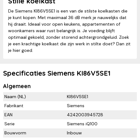
Stille koelkast
De Siemens KI86V5SE1 is een van de stilste koelkasten die
je kunt kopen. Met maximaal 36 dB merk je nauwelijks dat
hij draait. Ideaal voor open keukens, appartementen of
woonkamers waar rust belangrijk is. Je voeding blijft
optimaal gekoeld, zonder storend achtergrondgeluid. Zoek
je een krachtige koelkast die zijn werk in stilte doet? Dan zit
je hier goed.
Specificaties Siemens KI86V5SE1
Algemeen
Naam (NL)
KI86V5SE1
Fabrikant
Siemens
EAN
4242003945728
Serie
Siemens iQ100
Bouwvorm
Inbouw