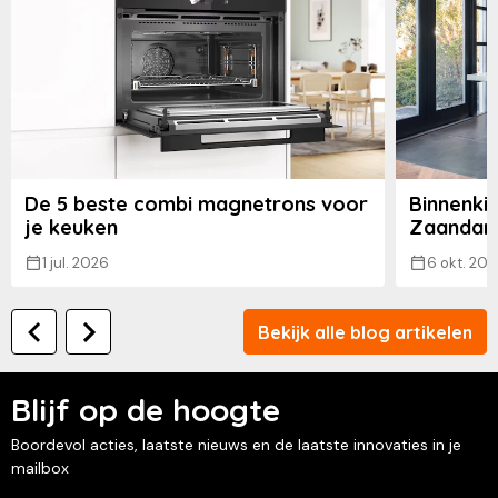
De 5 beste combi magnetrons voor
Binnenkij
je keuken
Zaandam
1 jul. 2026
6 okt. 202
Bekijk alle blog artikelen
Blijf op de hoogte
Boordevol acties, laatste nieuws en de laatste innovaties in je
mailbox