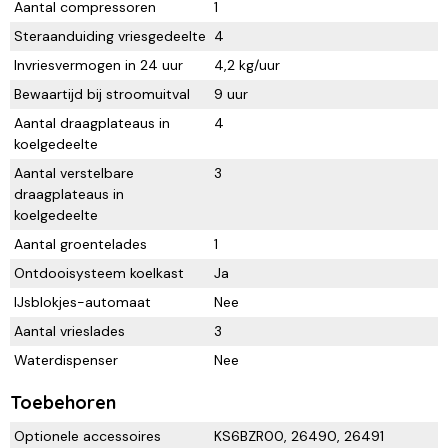
Aantal compressoren
1
Steraanduiding vriesgedeelte
4
Invriesvermogen in 24 uur
4,2 kg/uur
Bewaartijd bij stroomuitval
9 uur
Aantal draagplateaus in
4
koelgedeelte
Aantal verstelbare
3
draagplateaus in
koelgedeelte
Aantal groentelades
1
Ontdooisysteem koelkast
Ja
IJsblokjes-automaat
Nee
Aantal vrieslades
3
Waterdispenser
Nee
Toebehoren
Optionele accessoires
KS6BZR00, 26490, 26491