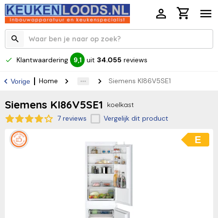
Klantwaardering
uit
34.055
reviews
9,1
Home
Siemens KI86V5SE1
Vorige
Siemens KI86V5SE1
koelkast
7 reviews
Vergelijk dit product
E