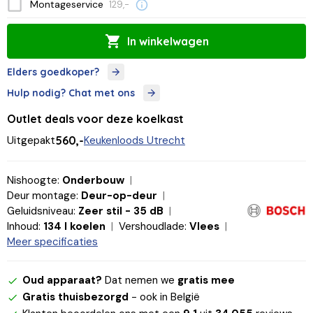
Montageservice
129,-
In winkelwagen
Elders goedkoper?
Hulp nodig? Chat met ons
Outlet deals voor deze koelkast
Uitgepakt
560,-
Keukenloods Utrecht
Nishoogte:
Onderbouw
Deur montage:
Deur-op-deur
Geluidsniveau:
Zeer stil - 35 dB
Inhoud:
134 l koelen
Vershoudlade:
Vlees
Meer specificaties
Oud apparaat?
Dat nemen we
gratis mee
Gratis thuisbezorgd
- ook in België