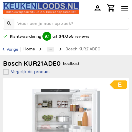
Klantwaardering
uit
34.055
reviews
9,1
Home
Bosch KUR21ADE0
Vorige
Bosch KUR21ADE0
koelkast
Vergelijk dit product
E