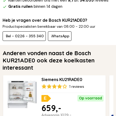
Klanten beoordelen ons met een
9,1
uit
34.055
reviews
Gratis ruilen
binnen 14 dagen
Heb je vragen over de Bosch KUR21ADE0?
Productspecialisten bereikbaar van 08:00 - 22:00 uur
Bel - 0226 - 355 340
WhatsApp
Anderen vonden naast de Bosch
KUR21ADE0 ook deze koelkasten
interessant
Siemens KU21RADE0
1 reviews
Op voorraad
E
659,-
Adviesprijs
1029,-