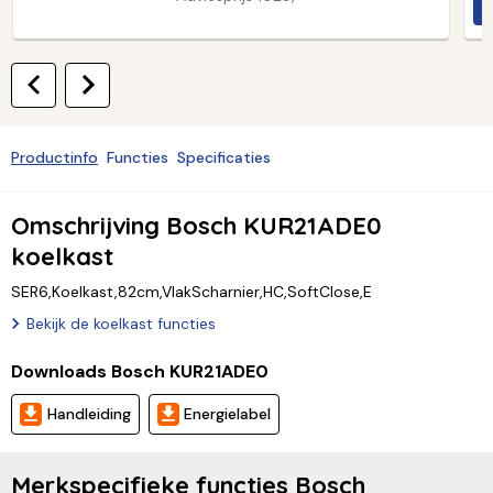
H
Productinfo
Functies
Specificaties
Omschrijving Bosch KUR21ADE0
koelkast
SER6,Koelkast,82cm,VlakScharnier,HC,SoftClose,E
Bekijk de koelkast functies
Downloads Bosch KUR21ADE0
Handleiding
Energielabel
Merkspecifieke functies Bosch