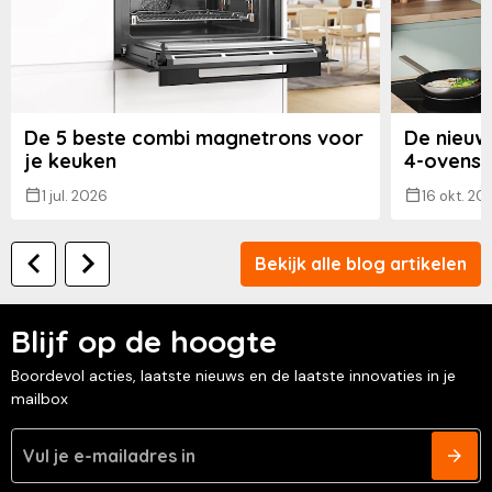
De 5 beste combi magnetrons voor
De nieuw
je keuken
4-ovens
1 jul. 2026
16 okt. 20
Bekijk alle blog artikelen
Blijf op de hoogte
Boordevol acties, laatste nieuws en de laatste innovaties in je
mailbox