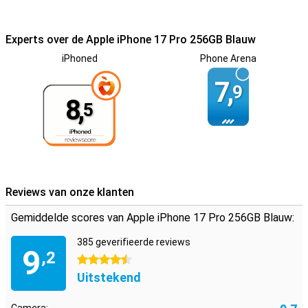
hoef je nooit meer lang stil te staan als je onderweg bent of druk
bezig bent. Wil je wel de nieuwste Apple-technologie, maar heb je
niet per se Pro-functies nodig? Dan is de
iPhone 17
een slimme
Experts over de Apple iPhone 17 Pro 256GB Blauw
keuze met een vriendelijker prijskaartje.
iPhoned
Phone Arena
7,
9
8,
5
Reviews van onze klanten
Gemiddelde scores van Apple iPhone 17 Pro 256GB Blauw:
385 geverifieerde reviews
9
,2
4.5 sterren
Uitstekend