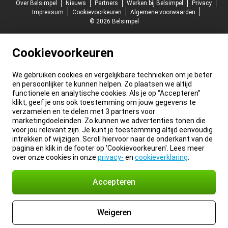
Over Belsimpel
Nieuws
Partners
Werken bij Belsimpel
Privacy
Impressum
Cookievoorkeuren
Algemene voorwaarden
© 2026 Belsimpel
Cookievoorkeuren
We gebruiken cookies en vergelijkbare technieken om je beter
en persoonlijker te kunnen helpen. Zo plaatsen we altijd
functionele en analytische cookies. Als je op “Accepteren”
klikt, geef je ons ook toestemming om jouw gegevens te
verzamelen en te delen met 3 partners voor
marketingdoeleinden. Zo kunnen we advertenties tonen die
voor jou relevant zijn. Je kunt je toestemming altijd eenvoudig
intrekken of wijzigen. Scroll hiervoor naar de onderkant van de
pagina en klik in de footer op 'Cookievoorkeuren'. Lees meer
over onze cookies in onze
privacy-
en
cookieverklaring
.
Accepteren
Weigeren