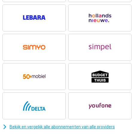
energiezuinige A19 Pro-chip haal je meer uit je dag zonder zorgen
over de batterij. Ben je juist op zoek naar een extra lichte en dunne
smartphone? Bekijk dan zeker eens de gloednieuwe
iPhone Air
:
superdun, razendsnel én voorzien van Apple Intelligence.
Levendig Super Retina XDR-display
Het 6.3-inch Super Retina XDR-display is helderder en sterker dan
ooit, met een piekhelderheid van 3000 nits en vloeiende weergave
dankzij ProMotion tot 120Hz. Het scherm is voorzien van Ceramic
Shield 2, dat nu ook de achterkant beschermt. De nieuwe coating is
drie keer krasbestendiger en vermindert reflecties zichtbaar. Met
dit vernieuwde scherm geniet je overal van scherpe beelden, of je
nu buiten in de zon staat of een film kijkt in bed.
A19 Pro-chip en Apple Intelligence
De A19 Pro-chip levert tot 40% betere prestaties dan zijn
voorganger en tilt alles wat je doet naar een hoger niveau. Of je nu
schakelt tussen zware apps, real-time vertalingen uitvoert of
grafisch indrukwekkende games speelt: alles voelt razendsnel en
vloeiend aan. Dankzij de nieuwe N1-chip geniet je van snellere en
stabielere verbindingen via WiFi 7 en Bluetooth 6, ideaal voor
AirDrop, hotspot en je
AirPods
.
Bekijk en vergelijk alle abonnementen van alle providers
Ultiem camerasysteem voor creatievelingen