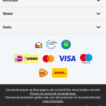
Belsimpel
Winkel
Deals
Certificaten, betaalmethoden, bezorgingsdienst partners
Juridische voettekst
Genoemde prijzen op deze pagina zijn inclusief btw, tenzij anders vermeld.
Prijzen zijn exclusief verzendkosten.
*Genoemde levertijden gelden niet voor alle producten of verzendmethoden:
meer informatie.