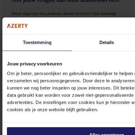
Heb je vragen over onze producten, diensten of service? Onze deskundige
medewerker
s staan klaar om jouw vragen te beantwoorden en verwijzen je
door indien nodig.
Onze klantenservice is via mail bereikbaar van maandag t/m vrijdag van 09.00
Toestemming
Details
tot 17.00 uur en op zaterdag van 10.00 tot 15.00 uur.
Jouw privacy voorkeuren
Om je beter, persoonlijker en gebruiksvriendelijker te helpen
verzamelen wij persoonsgegevens. Door deze te analyseren 
kunnen we nog beter inspelen op jouw interesses. Dit beteken
Bekijk onze veelgestelde vragen
data gebruikt kan worden voor zowel niet-gepersonaliseerde
advertenties. De instellingen voor cookies kun je hieronder 
cookies als je onze website blijft gebruiken.
0572 328 120
Alles accepteren