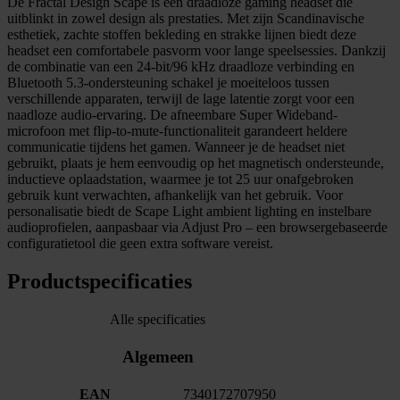
De Fractal Design Scape is een draadloze gaming headset die
uitblinkt in zowel design als prestaties. Met zijn Scandinavische
esthetiek, zachte stoffen bekleding en strakke lijnen biedt deze
headset een comfortabele pasvorm voor lange speelsessies. Dankzij
de combinatie van een 24-bit/96 kHz draadloze verbinding en
Bluetooth 5.3-ondersteuning schakel je moeiteloos tussen
verschillende apparaten, terwijl de lage latentie zorgt voor een
naadloze audio-ervaring. De afneembare Super Wideband-
microfoon met flip-to-mute-functionaliteit garandeert heldere
communicatie tijdens het gamen. Wanneer je de headset niet
gebruikt, plaats je hem eenvoudig op het magnetisch ondersteunde,
inductieve oplaadstation, waarmee je tot 25 uur onafgebroken
gebruik kunt verwachten, afhankelijk van het gebruik. Voor
personalisatie biedt de Scape Light ambient lighting en instelbare
audioprofielen, aanpasbaar via Adjust Pro – een browsergebaseerde
configuratietool die geen extra software vereist.
Productspecificaties
Alle specificaties
Algemeen
EAN
7340172707950