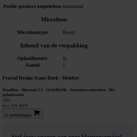
Positie speakers koptelefoon
Intraauraal
Microfoon
Microfoontype
Boom
Inhoud van de verpakking
Oplaadhouder
Ja
Aantal
1
Fractal Design Scape Dark - Headset
Draadloos - Bluetooth 5.3 - 24-bit/96 kHz - Afneembare microfoon - Met
oplaadstation
169,-
Incl. 21% BTW
In winkel­wagen
Stel jouw vragen aan onze klantenservice!