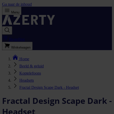
Ga naar de inhoud
Menu
Bestellijst
Winkelwagen
Home
Beeld & geluid
Koptelefoons
Headsets
Fractal Design Scape Dark - Headset
Fractal Design Scape Dark -
Headset