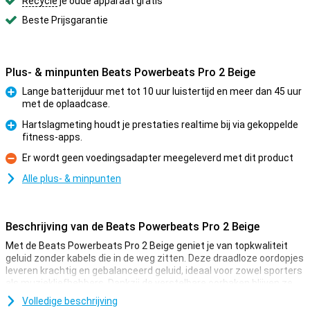
Recycle
je oude apparaat gratis
Beste Prijsgarantie
Plus- & minpunten Beats Powerbeats Pro 2 Beige
Lange batterijduur met tot 10 uur luistertijd en meer dan 45 uur
met de oplaadcase.
Pluspunt
Hartslagmeting houdt je prestaties realtime bij via gekoppelde
fitness-apps.
Pluspunt
Er wordt geen voedingsadapter meegeleverd met dit product
Minpunt
Alle plus- & minpunten
Beschrijving van de Beats Powerbeats Pro 2 Beige
Met de Beats Powerbeats Pro 2 Beige geniet je van topkwaliteit
geluid zonder kabels die in de weg zitten. Deze draadloze oordopjes
leveren krachtig en gebalanceerd geluid, ideaal voor zowel sporters
als muziekliefhebbers. Dankzij de verstelbare oorhaken blijven ze
stevig op hun plek, zelfs tijdens de meest intensieve workouts. De
Volledige beschrijving
oortjes zijn zweet- en waterbestendig, zodat je zonder zorgen kunt