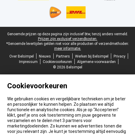
Juridische voettekst
Genoemde prijzen op deze pagina zijn inclusief btw, tenzij anders vermeld.
Prijzen zijn exclusief verzendkosten.
*Genoemde levertijden gelden niet voor alle producten of verzendmethoden:
meer informatie.
Over Belsimpel
Nieuws
Partners
Werken bij Belsimpel
Privacy
Impressum
Cookievoorkeuren
Algemene voorwaarden
© 2026 Belsimpel
Cookievoorkeuren
We gebruiken cookies en vergelijkbare technieken om je beter
en persoonlijker te kunnen helpen. Zo plaatsen we altijd
functionele en analytische cookies. Als je op “Accepteren”
klikt, geef je ons ook toestemming om jouw gegevens te
verzamelen en te delen met 3 partners voor
marketingdoeleinden. Zo kunnen we advertenties tonen die
voor jou relevant zijn. Je kunt je toestemming altijd eenvoudig