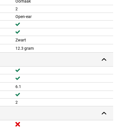
Oorhaak
2
Open-ear
Zwart
12.3 gram
6.1
2