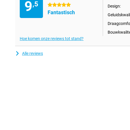
9
,5
afgesloten te zijn van wat er om je heen gebeurt.
5 sterren
Design:
Fantastisch
Geluidskwali
Stabiele connectiviteit met slimme functies
Met Bluetooth 6.1 geniet je van een snelle en stabiele verbinding.
Draagcomfor
je eenvoudig twee apparaten tegelijk, bijvoorbeeld je telefoon en 
Bouwkwalite
tussen muziek en werkgesprekken. Via de Shokz-app personalisee
kun je functies zoals spraakassistent, afspelen of pauzeren aan
Hoe komen onze reviews tot stand?
Handig: met de ‘Vind mijn oordopjes’-functie vind je ze direct te
Atmos-optimalisatie voor een nog meeslepender geluid, pas de 
Alle reviews
aan, en blijf via de app altijd op de hoogte van software-updates
Lange batterijduur met snelladen
De batterij van de Shokz OpenFit Pro laat je niet in de steek. Je lu
met de oplaadcase haal je tot 50 uur uit de oordopjes. Even op
kun je alweer 4 uur vooruit. De oordopjes zijn geschikt voor draa
volledig opgeladen. Ideaal voor onderweg of als je snel de deur u