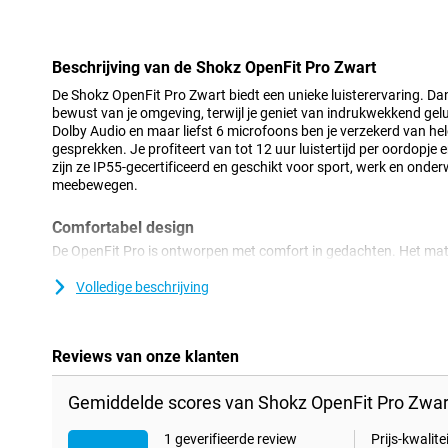
Minpunt
Beschrijving van de Shokz OpenFit Pro Zwart
De Shokz OpenFit Pro Zwart biedt een unieke luisterervaring. Dank
bewust van je omgeving, terwijl je geniet van indrukwekkend ge
Dolby Audio en maar liefst 6 microfoons ben je verzekerd van hel
gesprekken. Je profiteert van tot 12 uur luistertijd per oordopje 
zijn ze IP55-gecertificeerd en geschikt voor sport, werk en onderw
meebewegen.
Comfortabel design
De OpenFit Pro is ontworpen met comfort in gedachten. Het mate
en voorkomt drukpunten, ook bij langdurig dragen. Dankzij de S
stevig om je oor zonder te knellen. Ze wegen slechts 12.3 gram p
Volledige beschrijving
voelt. Of je nu wandelt, fietst of traint: ze blijven goed zitten en i
nog IP55-gecertificeerd!
Reviews van onze klanten
Krachtig geluid
Shokz heeft met de OpenFit Pro echt werk gemaakt van het gelui
Gemiddelde scores van Shokz OpenFit Pro Zwar
SuperBoost leveren diepe bassen en kraakheldere hoge tonen. 
word je helemaal meegenomen in je muziek, films of podcasts. D
1 geverifieerde review
Prijs-kwalitei
cancelling hoor jij je audio luid en duidelijk, zelfs in drukke omge