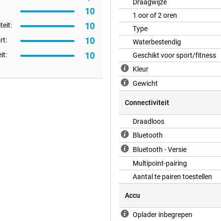
Draagwijze
10
1 oor of 2 oren
10
teit:
Type
 Dankzij multipoint pairing koppel
10
t:
Waterbestendig
laptop. Zo schakel je soepel
10
it:
Geschikt voor sport/fitness
r je de oordopjes volledig. Ook
 de fysieke knoppen toewijzen.
Kleur
rug. Activeer eenvoudig Dolby
ruisonderdrukking aan je omgeving
Gewicht
 en nieuwe functies.
Connectiviteit
Draadloos
istert tot 12 uur op één lading, en
laden? Met 10 minuten snelladen
Bluetooth
dloos opladen en zijn snel weer
Bluetooth - Versie
it moet.
Multipoint-pairing
Aantal te pairen toestellen
Accu
Oplader inbegrepen