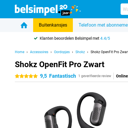
Buitenkansjes
Telefoon met abonneme
Klanten beoordelen Belsimpel met
4.4/5
Home
Accessoires
Oordopjes
Shokz
Shokz OpenFit Pro Zwar
Shokz OpenFit Pro Zwart
9,5
Fantastisch
Online
5 sterren
1 geverifieerde review