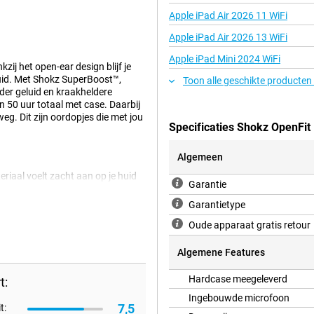
Apple iPad Air 2026 11 WiFi
Apple iPad Air 2026 13 WiFi
Apple iPad Mini 2024 WiFi
zij het open-ear design blijf je
luid. Met Shokz SuperBoost™,
Toon alle geschikte producten
der geluid en kraakheldere
en 50 uur totaal met case. Daarbij
eg. Dit zijn oordopjes die met jou
Specificaties Shokz OpenFit
Algemeen
riaal voelt zacht aan op je huid
Garantie
hokz pasvorm sluiten de oordopjes
er stuk, waardoor je ze nauwelijks
Garantietype
rriteren niet. Daarnaast zijn ze ook
Oude apparaat gratis retour
Algemene Features
d. De dubbele drivers met Shokz
Hardcase meegeleverd
t:
In combinatie met Dolby Atmos
ankzij slimme open-ear noise
Ingebouwde microfoon
7,5
t:
vingen. En dat zonder volledig