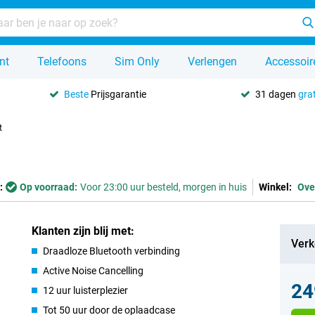
nt
Telefoons
Sim Only
Verlengen
Accessoir
Beste
Prijsgarantie
31 dagen
grat
t
:
Op voorraad:
Voor 23:00 uur besteld, morgen in huis
Winkel:
Ove
Klanten zijn blij met:
Verk
Draadloze Bluetooth verbinding
Active Noise Cancelling
24
12 uur luisterplezier
Tot 50 uur door de oplaadcase