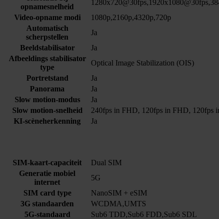
1280x720@30fps,1920x1080@30fps,38
opnamesnelheid
Video-opname modi
1080p,2160p,4320p,720p
Automatisch
Ja
scherpstellen
Beeldstabilisator
Ja
Afbeeldings stabilisator
Optical Image Stabilization (OIS)
type
Portretstand
Ja
Panorama
Ja
Slow motion-modus
Ja
Slow motion-snelheid
240fps in FHD, 120fps in FHD, 120fps
KI-scèneherkenning
Ja
SIM-kaart-capaciteit
Dual SIM
Generatie mobiel
5G
internet
SIM card type
NanoSIM + eSIM
3G standaarden
WCDMA,UMTS
5G-standaard
Sub6 TDD,Sub6 FDD,Sub6 SDL