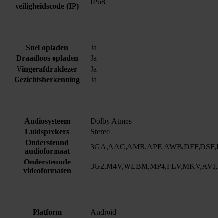
IP68
veiligheidscode (IP)
Snel opladen
Ja
Draadloos opladen
Ja
Vingerafdruklezer
Ja
Gezichtsherkenning
Ja
Audiosysteem
Dolby Atmos
Luidsprekers
Stereo
Ondersteund
3GA,AAC,AMR,APE,AWB,DFF,DSF,
audioformaat
Ondersteunde
3G2,M4V,WEBM,MP4,FLV,MKV,AVI,
videoformaten
Platform
Android