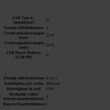
USB Type-C-
Ja
oplaadpoort
Energie-efficiëntieklasse
A
Vereist oplaadvermogen
25 W
(max)
Vereist oplaadvermogen
10 W
(min)
USB Power Delivery
Ja
(USB PD)
Energie-efficiëntieschaal
A tot G
Batterijduur per cyclus
3060 min
Batterijduur in cycli
1200
Herhaalde valtest
A
betrouwbaarheidsklasse
Repareerbaarheidsklasse
C