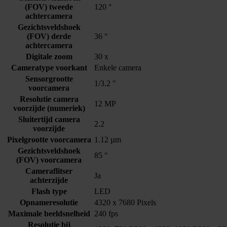
(FOV) tweede
120 °
achtercamera
Gezichtsveldshoek
(FOV) derde
36 °
achtercamera
Digitale zoom
30 x
Cameratype voorkant
Enkele camera
Sensorgrootte
1/3.2 "
voorcamera
Resolutie camera
12 MP
voorzijde (numeriek)
Sluitertijd camera
2.2
voorzijde
Pixelgrootte voorcamera
1.12 µm
Gezichtsveldshoek
85 °
(FOV) voorcamera
Cameraflitser
Ja
achterzijde
Flash type
LED
Opnameresolutie
4320 x 7680 Pixels
Maximale beeldsnelheid
240 fps
Resolutie bij