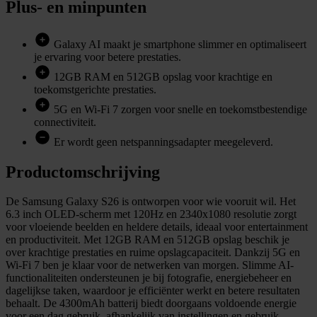
Plus- en minpunten
Galaxy AI maakt je smartphone slimmer en optimaliseert
je ervaring voor betere prestaties.
12GB RAM en 512GB opslag voor krachtige en
toekomstgerichte prestaties.
5G en Wi-Fi 7 zorgen voor snelle en toekomstbestendige
connectiviteit.
Er wordt geen netspanningsadapter meegeleverd.
Productomschrijving
De Samsung Galaxy S26 is ontworpen voor wie vooruit wil. Het
6.3 inch OLED-scherm met 120Hz en 2340x1080 resolutie zorgt
voor vloeiende beelden en heldere details, ideaal voor entertainment
en productiviteit. Met 12GB RAM en 512GB opslag beschik je
over krachtige prestaties en ruime opslagcapaciteit. Dankzij 5G en
Wi-Fi 7 ben je klaar voor de netwerken van morgen. Slimme AI-
functionaliteiten ondersteunen je bij fotografie, energiebeheer en
dagelijkse taken, waardoor je efficiënter werkt en betere resultaten
behaalt. De 4300mAh batterij biedt doorgaans voldoende energie
voor een dag gebruik, afhankelijk van instellingen en gebruik.