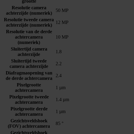
grootte
Resolutie camera
50 MP
achterzijde (numeriek)
Resolutie tweede camera
12 MP
achterzijde (numeriek)
Resolutie van de derde
achtercamera
10 MP
(numeriek)
Sluitertijd camera
1.8
achterzijde
Sluitertijd tweede
2.2
camera achterzijde
Diafragmaopening van
2.4
de derde achtercamera
Pixelgrootte
1 µm
achtercamera
Pixelgrootte tweede
1.4 µm
achtercamera
Pixelgrootte derde
1 µm
achtercamera
Gezichtsveldshoek
85 °
(FOV) achtercamera
Gezichtsveldshoek