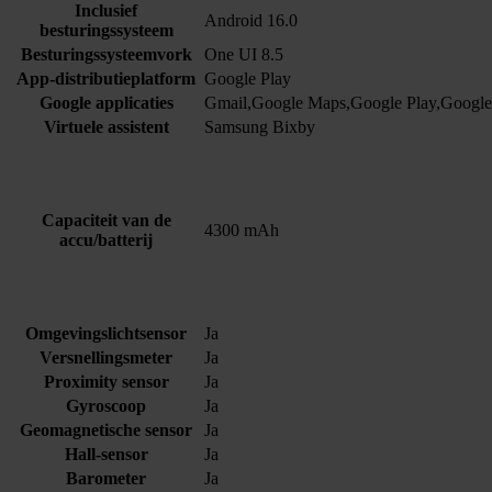
Inclusief
Android 16.0
besturingssysteem
Besturingssysteemvork
One UI 8.5
App-distributieplatform
Google Play
Google applicaties
Gmail,Google Maps,Google Play,Google
Virtuele assistent
Samsung Bixby
Capaciteit van de
4300 mAh
accu/batterij
Omgevingslichtsensor
Ja
Versnellingsmeter
Ja
Proximity sensor
Ja
Gyroscoop
Ja
Geomagnetische sensor
Ja
Hall-sensor
Ja
Barometer
Ja