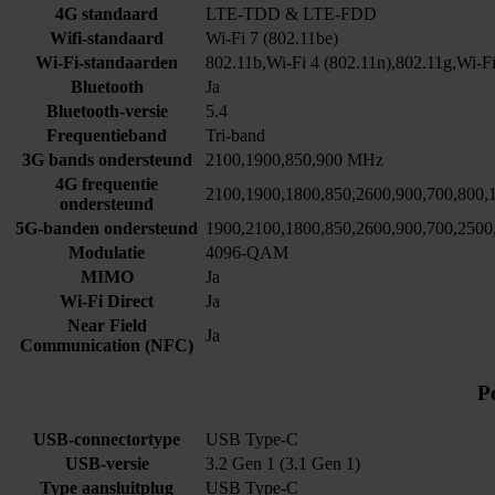
4G standaard
LTE-TDD & LTE-FDD
Wifi-standaard
Wi-Fi 7 (802.11be)
Wi-Fi-standaarden
802.11b,Wi-Fi 4 (802.11n),802.11g,Wi-Fi
Bluetooth
Ja
Bluetooth-versie
5.4
Frequentieband
Tri-band
3G bands ondersteund
2100,1900,850,900 MHz
4G frequentie
2100,1900,1800,850,2600,900,700,800
ondersteund
5G-banden ondersteund
1900,2100,1800,850,2600,900,700,250
Modulatie
4096-QAM
MIMO
Ja
Wi-Fi Direct
Ja
Near Field
Ja
Communication (NFC)
P
USB-connectortype
USB Type-C
USB-versie
3.2 Gen 1 (3.1 Gen 1)
Type aansluitplug
USB Type-C