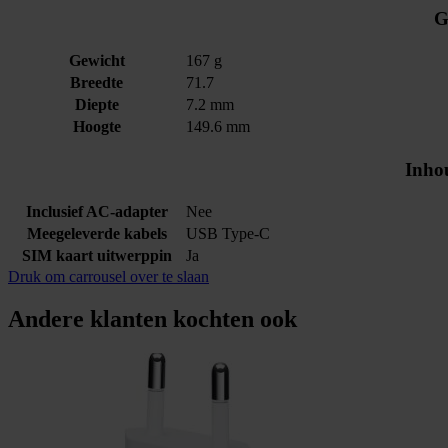
G
Gewicht
167 g
Breedte
71.7
Diepte
7.2 mm
Hoogte
149.6 mm
Inho
Inclusief AC-adapter
Nee
Meegeleverde kabels
USB Type-C
SIM kaart uitwerppin
Ja
Druk om carrousel over te slaan
Andere klanten kochten ook