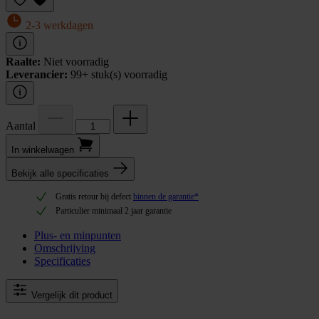
2-3 werkdagen
Raalte:
Niet voorradig
Leverancier:
99+ stuk(s) voorradig
Aantal
In winkel­wagen
Bekijk alle specificaties
Gratis retour bij defect
binnen de garantie*
Particulier minimaal 2 jaar garantie
Plus- en minpunten
Omschrijving
Specificaties
Vergelijk dit product