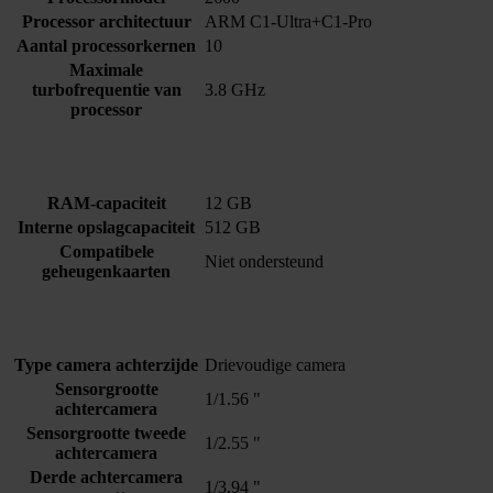
Processor architectuur
ARM C1-Ultra+C1-Pro
Aantal processorkernen
10
Maximale
turbofrequentie van
3.8 GHz
processor
RAM-capaciteit
12 GB
Interne opslagcapaciteit
512 GB
Compatibele
Niet ondersteund
geheugenkaarten
Type camera achterzijde
Drievoudige camera
Sensorgrootte
1/1.56 "
achtercamera
Sensorgrootte tweede
1/2.55 "
achtercamera
Derde achtercamera
1/3.94 "