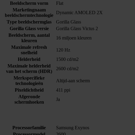
Beeldscherm vorm
Flat
Marketingnaam
Dynamic AMOLED 2X
beeldschermtechnologie
Type beeldschermglas
Gorilla Glass
Gorilla Glass versie
Gorilla Glass Victus 2
Beeldscherm, aantal
16 miljoen kleuren
kleuren
Maximale refresh
120 Hz
snelheid
Helderheid
1500 cd/m2
Maximale helderheid
2600 cd/m2
van het scherm (HDR)
Merkspecifieke
Altijd-aan scherm
technologieën
Pixeldichtheid
411 ppi
Afgeronde
Ja
schermhoeken
Processorfamilie
Samsung Exynos
Processormodel
2600