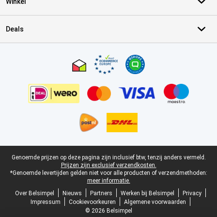
Winkel
Deals
Certificaten, betaalmethoden, bezorgingsdienst partners
Juridische voettekst
Genoemde prijzen op deze pagina zijn inclusief btw, tenzij anders vermeld.
Prijzen zijn exclusief verzendkosten.
*Genoemde levertijden gelden niet voor alle producten of verzendmethoden:
meer informatie.
Over Belsimpel
Nieuws
Partners
Werken bij Belsimpel
Privacy
Impressum
Cookievoorkeuren
Algemene voorwaarden
© 2026 Belsimpel