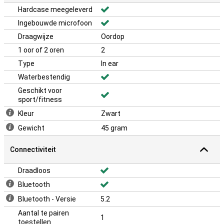
Hardcase meegeleverd
Ingebouwde microfoon
Draagwijze
Oordop
1 oor of 2 oren
2
Type
In ear
Waterbestendig
Geschikt voor
sport/fitness
Kleur
Zwart
Gewicht
45 gram
Connectiviteit
Draadloos
Bluetooth
Bluetooth - Versie
5.2
Aantal te pairen
1
toestellen