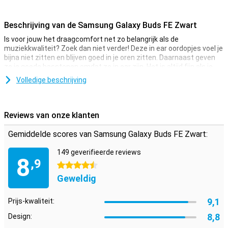
Beschrijving van de Samsung Galaxy Buds FE Zwart
Is voor jouw het draagcomfort net zo belangrijk als de
muziekkwaliteit? Zoek dan niet verder! Deze in ear oordopjes voel je
bijna niet zitten en blijven goed in je oren zitten. Daarnaast geven
ze je goede basstonen omdat ze in ear zijn. Het is altijd fijn als je
iets gratis meegeleverd krijgt bij je bestelling, al helemaal als deze
Volledige beschrijving
ook nuttig is. Met de Samsung Galaxy Buds FE Zwart krijg je er een
hardcase bij, zo heb je altijd een geschikte opbergplaats voor je
oordopjes.
Reviews van onze klanten
Goed verstaanbaar tijdens telefoongesprek
Gemiddelde scores van Samsung Galaxy Buds FE Zwart:
Als jij op zoek bent naar een nieuw setje oordopjes waarmee je
handsfree kan bellen, is de Samsung Galaxy Buds FE Zwart iets
149 geverifieerde reviews
voor jou. Samsung heeft een microfoon ingebouwd waarmee je
8
,9
goed verstaanbaar bent tijdens een telefoongesprek.
4.5 sterren
Geweldig
9,1
Prijs-kwaliteit:
8,8
Design: