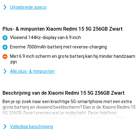
Uitgebreide specs
Plus- & minpunten Xiaomi Redmi 15 5G 256GB Zwart
Vloeiend 144Hz-display van 6.9 inch
Pluspunt
Enorme 7000mAh-batterij met reverse-charging
Pluspunt
Met 6.9 inch scherm en grote batterij kan hij minder handzaam
zijn
Minpunt
Alle plus- & minpunten
Beschrijving van de Xiaomi Redmi 15 5G 256GB Zwart
Ben je op zoek naar een krachtige 5G-smartphone met een extra
grote batterij en vloeiend beeldscherm? Dan is de Xiaomi Redmi 15
5G 256GB Zwart precies wat je nodig hebt. Deze telefoon
combineert een indrukwekkende 7.000mAh-batterij met 33W
snelladen, een groot 6.9 inch FHD+ display en de krachtige
Volledige beschrijving
Snapdragon® 6s Gen 3-chipset. Dankzij het moderne design, 5G-
connectiviteit en slimme geheugenuitbreiding tot 16GB