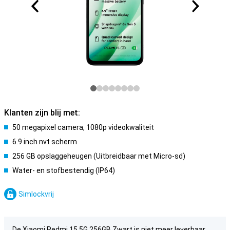
Klanten zijn blij met:
50 megapixel camera, 1080p videokwaliteit
6.9 inch nvt scherm
256 GB opslaggeheugen (Uitbreidbaar met Micro-sd)
Water- en stofbestendig (IP64)
Simlockvrij
De Xiaomi Redmi 15 5G 256GB Zwart is niet meer leverbaar.