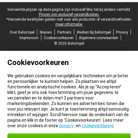
Juridische voettekst
Genoemde prijzen op deze pagina zijn inclusief btw, tenzij anders vermeld.
Prijzen zijn exclusief verzendkosten.
*Genoemde levertijden gelden niet voor alle producten of verzendmethoden:
meer informatie.
Over Belsimpel
Nieuws
Partners
Werken bij Belsimpel
Privacy
Impressum
Cookievoorkeuren
Algemene voorwaarden
© 2026 Belsimpel
Cookievoorkeuren
We gebruiken cookies en vergelijkbare technieken om je beter
en persoonlijker te kunnen helpen. Zo plaatsen we altijd
functionele en analytische cookies. Als je op “Accepteren”
klikt, geef je ons ook toestemming om jouw gegevens te
verzamelen en te delen met 3 partners voor
marketingdoeleinden. Zo kunnen we advertenties tonen die
voor jou relevant zijn. Je kunt je toestemming altijd eenvoudig
intrekken of wijzigen. Scroll hiervoor naar de onderkant van de
pagina en klik in de footer op 'Cookievoorkeuren'. Lees meer
over onze cookies in onze
privacy-
en
cookieverklaring
.