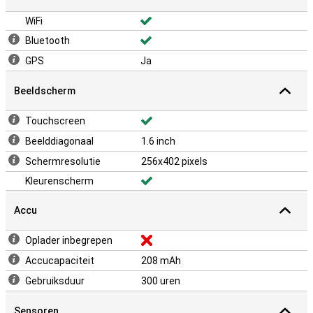
WiFi
Bluetooth
GPS
Ja
Beeldscherm
Touchscreen
Beelddiagonaal
1.6 inch
Schermresolutie
256x402 pixels
Kleurenscherm
Accu
Oplader inbegrepen
Accucapaciteit
208 mAh
Gebruiksduur
300 uren
Sensoren