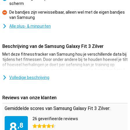
scherm
Pluspunt
De bandjes zijn verwisselbaar, alleen wel met de eigen bandjes
van Samsung
Minpunt
Alle plus- & minpunten
Beschrijving van de Samsung Galaxy Fit 3 Zilver
Met deze fitnesstracker van Samsung hou je verschillende data bij
tijdens het fitnessen. Door onder andere bij te houden hoeveel je tilt
of hoeveel herhalingen je doet per oefening kan je training op
training jezelf verbeteren waardoor je optimaal je trainingen benut.
Altijd al benieuwd geweest hoeveel stappen je op een dag zet? Dan
Volledige beschrijving
is dit sporthorloge misschien iets voor jou. Dit product registreert
onder andere het aantal stappen die je per dag loopt.
Reviews van onze klanten
Helder scherm
Het AMOLED scherm zorgt ervoor dat de activity tracker een helder
Gemiddelde scores van Samsung Galaxy Fit 3 Zilver:
en kleurrijk scherm heeft. Een activity tracker is pas echt slim als
hij jou nuttige data kan bieden. De Samsung Galaxy Fit 3 heeft dat in
26 geverifieerde reviews
the pocket met ingebouwde hartslagmeter. Erg handige informatie
8
,8
als je jouw gezondheid wilt monitoren of verbeteren. Met de
4.5 sterren