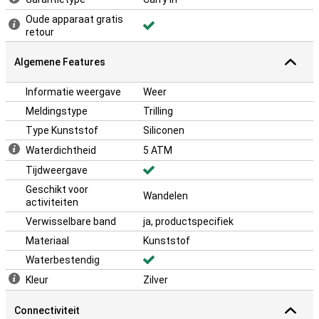
Oude apparaat gratis
retour
Algemene Features
Informatie weergave
Weer
Meldingstype
Trilling
Type Kunststof
Siliconen
Waterdichtheid
5 ATM
Tijdweergave
Geschikt voor
Wandelen
activiteiten
Verwisselbare band
ja, productspecifiek
Materiaal
Kunststof
Waterbestendig
Kleur
Zilver
Connectiviteit