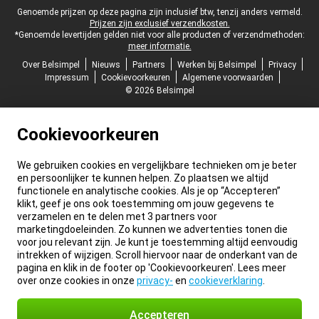
Juridische voettekst
Genoemde prijzen op deze pagina zijn inclusief btw, tenzij anders vermeld.
Prijzen zijn exclusief verzendkosten.
*Genoemde levertijden gelden niet voor alle producten of verzendmethoden:
meer informatie.
Over Belsimpel
Nieuws
Partners
Werken bij Belsimpel
Privacy
Impressum
Cookievoorkeuren
Algemene voorwaarden
© 2026 Belsimpel
Cookievoorkeuren
We gebruiken cookies en vergelijkbare technieken om je beter
en persoonlijker te kunnen helpen. Zo plaatsen we altijd
functionele en analytische cookies. Als je op “Accepteren”
klikt, geef je ons ook toestemming om jouw gegevens te
verzamelen en te delen met 3 partners voor
marketingdoeleinden. Zo kunnen we advertenties tonen die
voor jou relevant zijn. Je kunt je toestemming altijd eenvoudig
intrekken of wijzigen. Scroll hiervoor naar de onderkant van de
pagina en klik in de footer op 'Cookievoorkeuren'. Lees meer
over onze cookies in onze
privacy-
en
cookieverklaring
.
Accepteren